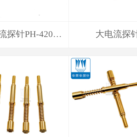
探针PH-420H
大电流探
L38.3
420X4820H 