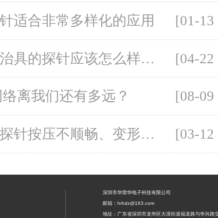
针适合非常多样化的应用
[01-13
测试治具的探针应该怎么样选择
[04-22
网络离我们还有多远？
[08-09
测试探针按压不顺畅、变形应该怎么解决呢？
[03-12
深圳市华荣华电子科技有限公司
邮箱：hrhdz@163.com
地址：广东省深圳市龙华区大浪街道福龙路与华兴路交汇