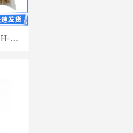
H-
.2)