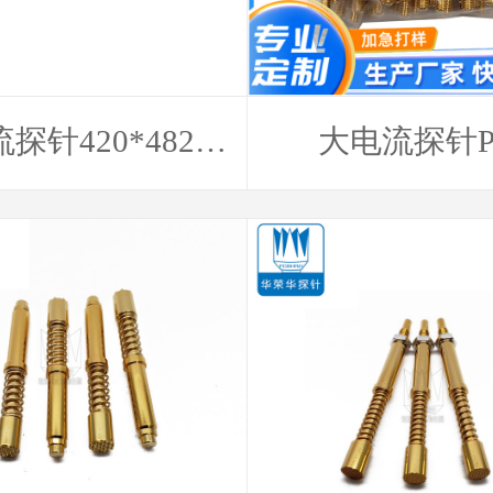
探针420*4820-
大电流探针P
H 8.0
420H(2.0*51