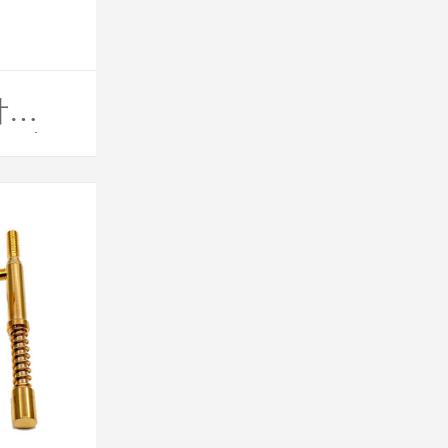
针
100齿